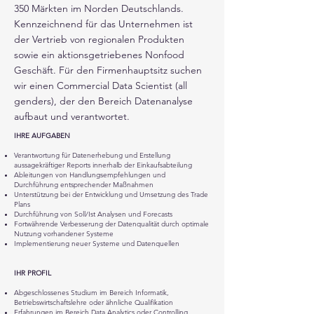
350 Märkten im Norden Deutschlands.
Kennzeichnend für das Unternehmen ist
der Vertrieb von regionalen Produkten
sowie ein aktionsgetriebenes Nonfood
Geschäft. Für den Firmenhauptsitz suchen
wir einen Commercial Data Scientist (all
genders), der den Bereich Datenanalyse
aufbaut und verantwortet.
IHRE AUFGABEN
Verantwortung für Datenerhebung und Erstellung
aussagekräftiger Reports innerhalb der Einkaufsabteilung
Ableitungen von Handlungsempfehlungen und
Durchführung entsprechender Maßnahmen
Unterstützung bei der Entwicklung und Umsetzung des Trade
Plans
Durchführung von Soll/Ist Analysen und Forecasts
Fortwährende Verbesserung der Datenqualität durch optimale
Nutzung vorhandener Systeme
Implementierung neuer Systeme und Datenquellen
IHR PROFIL
Abgeschlossenes Studium im Bereich Informatik,
Betriebswirtschaftslehre oder ähnliche Qualifikation
Erfahrungen im Bereich Data Analytics oder Controlling