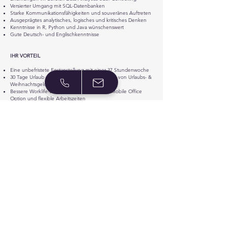
Versierter Umgang mit SQL-Datenbanken
Starke Kommunikationsfähigkeiten und souveränes Auftreten
Ausgeprägtes analytisches, logisches und kritisches Denken
Kenntnisse in R, Python und Java wünschenswert
Gute Deutsch- und Englischkenntnisse
IHR VORTEIL
Eine unbefristete Festanstellung mit einer 37 Stundenwoche
30 Tage Urlaub und Sonderzahlungen in Form von Urlaubs- &
Weihnachtsgeld
Bessere Worklife-Balance durch (tageweise) Mobile Office
Option und flexible Arbeitszeiten
Individuelle Weiterbildungsmöglichkeiten und Trainings
Modernes und barrierefreies Bürogebäude mit sehr guter
Ökobilanz
Terrassen und begrünte Außenanlagen für eine kleine
Auszeit zwischendurch
Gute ÖPNV Anbindung und E-Ladestationen für Ihr Fahrrad
oder Fahrzeug
Outdoor-Trainingsbereich + Duschen und Umkleiden
Logistik Hub – stressfreie Lieferung Ihrer Einkäufe (+gekühlte
Schließfächer)
Mitarbeiterrabatt auf Ihren Einkauf in den Filialen
Vergünstigte Konditionen bei dem Wellbeing-Partner
Gympass
Zugang zu zahlreichen Vergünstigungen für ausgewählte
Online-Angebote