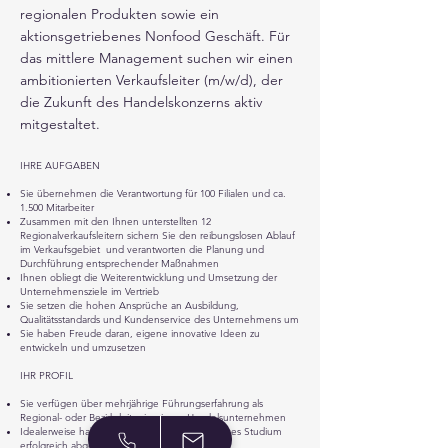
regionalen Produkten sowie ein
aktionsgetriebenes Nonfood Geschäft. Für
das mittlere Management suchen wir einen
ambitionierten Verkaufsleiter (m/w/d), der
die Zukunft des Handelskonzerns aktiv
mitgestaltet.
IHRE AUFGABEN
Sie übernehmen die Verantwortung für 100 Filialen und ca.
1.500 Mitarbeiter
Zusammen mit den Ihnen unterstellten 12
Regionalverkaufsleitern sichern Sie den reibungslosen Ablauf
im Verkaufsgebiet und verantworten die Planung und
Durchführung entsprechender Maßnahmen
Ihnen obliegt die Weiterentwicklung und Umsetzung der
Unternehmensziele im Vertrieb
Sie setzen die hohen Ansprüche an Ausbildung,
Qualitätsstandards und Kundenservice des Unternehmens um
Sie haben Freude daran, eigene innovative Ideen zu
entwickeln und umzusetzen
IHR PROFIL
Sie verfügen über mehrjährige Führungserfahrung als
Regional- oder Bezirksleiter in einem Handelsunternehmen
Idealerweise habe Sie ein betriebswirtschaftliches Studium
erfolgreich abgeschlossen