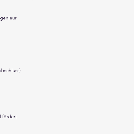
ngenieur
abschluss)
d fördert